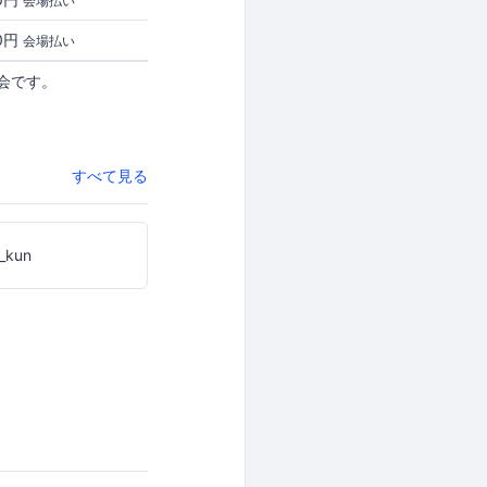
会場払い
0円
会場払い
会です。
すべて見る
_kun