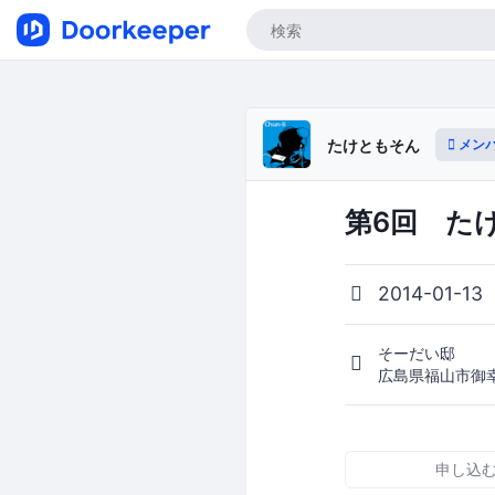
メン
たけともそん
第6回 た
2014-01-13
そーだい邸
広島県福山市御
申し込