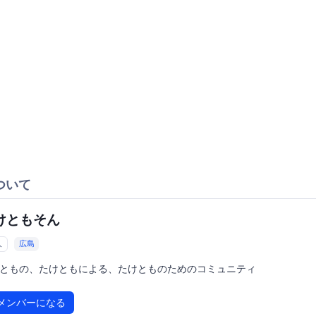
ついて
けともそん
人
広島
ともの、たけともによる、たけとものためのコミュニティ
メンバーになる