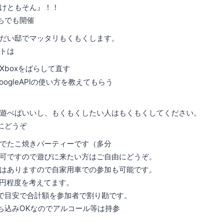
けともそん』！！
ちでも開催
だい邸でマッタリもくもくします。
トは
nがXboxをばらして直す
にGoogleAPIの使い方を教えてもらう
遊べばいいし、もくもくしたい人はもくもくしてください。
にどうぞ
でたこ焼きパーティーです（多分
可ですので遊びに来たい方はご自由にどうぞ。
はありますので自家用車での参加も可能です。
0円程度を考えてます。
で目安で合計額を参加者で割り勘です。
ち込みOKなのでアルコール等は持参