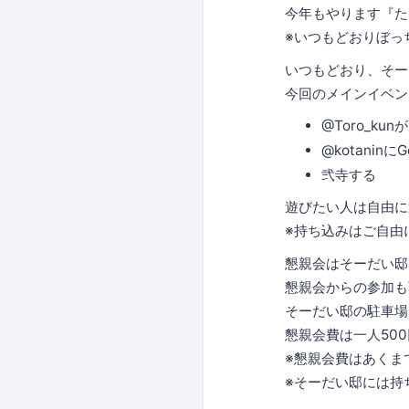
今年もやります『た
※いつもどおりぼっ
いつもどおり、そー
今回のメインイベン
@Toro_ku
@kotanin
弐寺する
遊びたい人は自由に
※持ち込みはご自由
懇親会はそーだい邸
懇親会からの参加も
そーだい邸の駐車場
懇親会費は一人50
※懇親会費はあくま
※そーだい邸には持